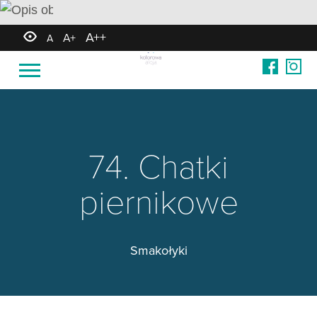
A++
A+
A
74. Chatki
piernikowe
Smakołyki