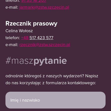
telefon:
91 35 16 207
e-mail:
jarmarki@zstw.szczecin.pl
Rzecznik prasowy
Celina Wołosz
telefon:
+48
517 423 577
e-mail:
rzecznik@zstw.szczecin.pl
#masz
pytanie
odnośnie któregoś z naszych wydarzeń? Napisz
do nas korzystając z formularza kontaktowego:
I
m
i