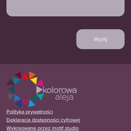
ś
a
u
g
ć
g
a
a
(
n
n
w
e)
e)
y
m
a
g
a
n
e)
Polityka prywatności
Deklaracja dostępności cyfrowej
Wykreowane przez motif studio